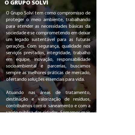
O GRUPO SOLVÍ
O Grupo Solví tem como compromisso de
proteger o meio ambiente, trabalhando
para atender as necessidades básicas da
sociedade e se comprometendo em deixar
um legado sustentável para as futuras
gerações. Com segurança, qualidade nos
serviços prestados, integridade, trabalho
em equipe, inovação, responsabilidade
socioambiental e parcerias, buscamos
sempre as melhores práticas de mercado,
ofertando soluções essenciais para vida.
Atuando nas áreas de tratamento,
destinação e valorização de resíduos,
contribuímos com o saneamento e com a
saúde pública das cidades. Somamos mais
de 60 UVSs - Unidades de Valorização
Sustentável, no Brasil, Bolívia, Peru e
Argentina, e cada uma delas, junto com a