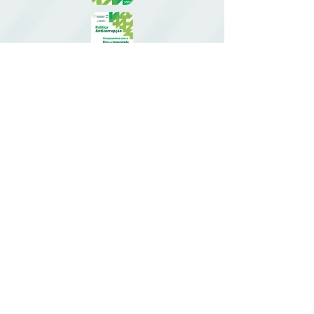
CANAIS DE
COMUNICAÇÃO E
DENÚNCIA
www.codigodecondutasolvi.com
Brasil:
0800 721 0742
Política de Privacidade Solví
Canal de contato DPO Solví
e-mail:
dpo@solvi.com