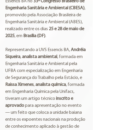
Essencis BA no 
33º Congresso Brasileiro de 
Engenharia Sanitária e Ambiental (CBESA)
, 
promovido pela Associação Brasileira de 
Engenharia Sanitária e Ambiental (ABES), 
realizado entre os dias 
25 e 28 de maio de 
2025
, em 
Brasília (DF)
.
Representando a UVS Essencis BA, 
Andréia 
Siqueira
, 
analista ambiental
, formada em 
Engenharia Sanitária e Ambiental pela 
UFBA com especialização em Engenharia 
de Segurança do Trabalho pela Estácio, e 
Raissa Ximenes
, 
analista química
, formada 
em Engenharia Química pela Unifacs, 
tiveram um artigo técnico 
inscrito e 
aprovado
 para apresentação no evento 
— um feito que coloca a unidade baiana 
entre os expoentes nacionais na produção 
de conhecimento aplicado à gestão de 